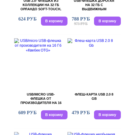
USB 2.0- ФЛЕШКА ИЗ
USB-ФЛЕШКА ДОРОГАЯ
КОЛЛЕКЦИИ НА 32 ГБ
НА 32 ГБ С
ОРЛАНДО SOFT-TOUCH,
ВЫДВИЖНЫМ
7,2 Х 1,9 Х 0,7 СМ
МЕХАНИЗМОМ И МИНИ
ЧИПОМ
624 РУБ
788 РУБ
В корзину
В корзину
973 РУБ
USB/MICRO USB-
ФЛЕШ-КАРТА USB 2.0 8
ФЛЕШКА ОТ
GB
ПРОИЗВОДИТЕЛЯ НА 16
ГБ «КВЕБЕК OTG»
609 РУБ
479 РУБ
В корзину
В корзину