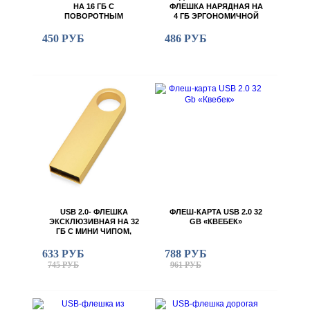
НА 16 ГБ С
ФЛЕШКА НАРЯДНАЯ НА
ПОВОРОТНЫМ
4 ГБ ЭРГОНОМИЧНОЙ
МЕХАНИЗМОМ
ПРЯМОУГОЛЬНОЙ
ФОРМЫ С ОКРУГЛЫМИ
450 РУБ
486 РУБ
КРАЯМИ ПОД
ГРАВИРОВКУ
ЛОГОТИПА, 1,8 Х 6 Х 0,8
СМ
USB 2.0- ФЛЕШКА
ФЛЕШ-КАРТА USB 2.0 32
ЭКСКЛЮЗИВНАЯ НА 32
GB «КВЕБЕК»
ГБ С МИНИ ЧИПОМ,
КОМПАКТНЫЙ ДИЗАЙН
С КРУГЛЫМ
633 РУБ
788 РУБ
ОТВЕРСТИЕМ
745 РУБ
961 РУБ