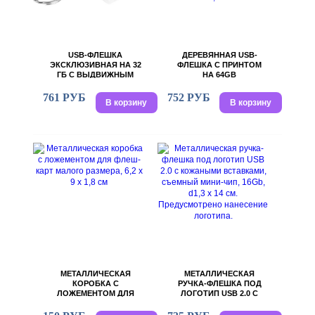
USB-ФЛЕШКА
ДЕРЕВЯННАЯ USB-
ЭКСКЛЮЗИВНАЯ НА 32
ФЛЕШКА С ПРИНТОМ
ГБ С ВЫДВИЖНЫМ
НА 64GB
МЕХАНИЗМОМ И МИНИ
ЭРГОНОМИЧНОЙ
ЧИПОМ
ПРЯМОУГОЛЬНОЙ
761 РУБ
752 РУБ
В корзину
В корзину
ФОРМЫ С ОКРУГЛЫМИ
КРАЯМИ ПОД
ГРАВИРОВКУ
ЛОГОТИПА, 1,8 Х 6 Х 0,8
СМ
МЕТАЛЛИЧЕСКАЯ
МЕТАЛЛИЧЕСКАЯ
КОРОБКА С
РУЧКА-ФЛЕШКА ПОД
ЛОЖЕМЕНТОМ ДЛЯ
ЛОГОТИП USB 2.0 С
ФЛЕШ-КАРТ МАЛОГО
КОЖАНЫМИ
РАЗМЕРА, 6,2 Х 9 Х 1,8
ВСТАВКАМИ,