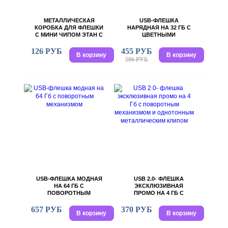
МЕТАЛЛИЧЕСКАЯ
USB-ФЛЕШКА
КОРОБКА ДЛЯ ФЛЕШКИ
НАРЯДНАЯ НА 32 ГБ С
С МИНИ ЧИПОМ ЭТАН С
ЦВЕТНЫМИ
ЛОЖЕМЕНТОМ, 6,2 Х 9 Х
ВСТАВКАМИ
1,8 СМ, ВНУТРЕННИЙ
126 РУБ
455 РУБ
В корзину
В корзину
РАЗМЕР ЛОЖЕМЕНТА
506 РУБ
1,3 Х 0,8 Х 4,7 СМ
USB-ФЛЕШКА МОДНАЯ
USB 2.0- ФЛЕШКА
НА 64 ГБ С
ЭКСКЛЮЗИВНАЯ
ПОВОРОТНЫМ
ПРОМО НА 4 ГБ С
МЕХАНИЗМОМ
ПОВОРОТНЫМ
МЕХАНИЗМОМ И
657 РУБ
370 РУБ
В корзину
В корзину
ОДНОТОННЫМ
МЕТАЛЛИЧЕСКИМ