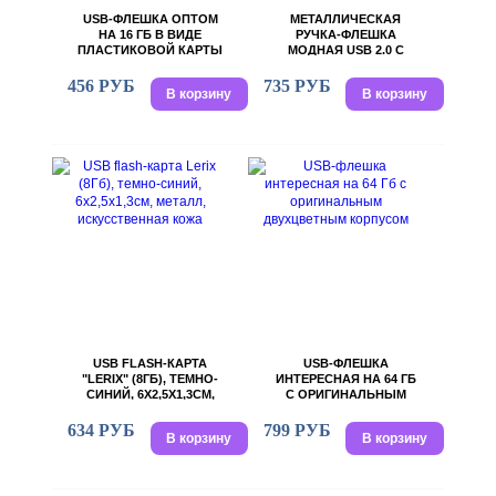
USB-ФЛЕШКА ОПТОМ
МЕТАЛЛИЧЕСКАЯ
НА 16 ГБ В ВИДЕ
РУЧКА-ФЛЕШКА
ПЛАСТИКОВОЙ КАРТЫ
МОДНАЯ USB 2.0 С
С ОТКИДНЫМ
КОЖАНЫМИ
МЕХАНИЗМОМ
ВСТАВКАМИ,
456 РУБ
735 РУБ
В корзину
В корзину
СЪЕМНЫЙ МИНИ-ЧИП,
16GB, D1,3 Х 14 СМ.
ПРЕДУСМОТРЕНО
НАНЕСЕНИЕ
ЛОГОТИПА.
USB FLASH-КАРТА
USB-ФЛЕШКА
"LERIX" (8ГБ), ТЕМНО-
ИНТЕРЕСНАЯ НА 64 ГБ
СИНИЙ, 6Х2,5Х1,3СМ,
С ОРИГИНАЛЬНЫМ
МЕТАЛЛ,
ДВУХЦВЕТНЫМ
ИСКУССТВЕННАЯ
КОРПУСОМ
634 РУБ
799 РУБ
В корзину
В корзину
КОЖА